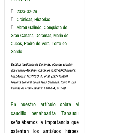
2023-02-26
Crónicas
,
Historias
Abreu Galindo
,
Conquista de
Gran Canaria
,
Doramas
,
Marín de
Cubas
,
Pedro de Vera
,
Torre de
Gando
Estatua idealizada de Doramas, obra del escultor
grancanario Abraham Cárdenes (1907-1971) (fuente:
MILLARES TORRES, A. et al. (1977 [1893]),
Historia General de las Islas Canarias, tomo II, Las
Palmas de Gran Canaria: EDIRCA, p. 178).
En nuestro artículo sobre el
caudillo benahoarita Tanausu
señalábamos la importancia que
ostentan los antiguos héroes