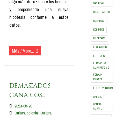
algo más de luz sobre los hechos,
CANARIAS
y proponiendo una nueva
DIOGO DA SILVA
hipótesis conforme a estos
DORAMAS
datos.
ECLIPSES
(más…)
ENDECHAS
ESCLAVITUD
Más / More...
ESTUDIOS
FERNANDO
GUANARTEME
FERNÁN
PERAZA
DEMASIADOS
FUERTEVENTURA
CANARIOS...
GALICIA
GANADO
2023-05-20
GUANIL
Cultura colonial
,
Cultura