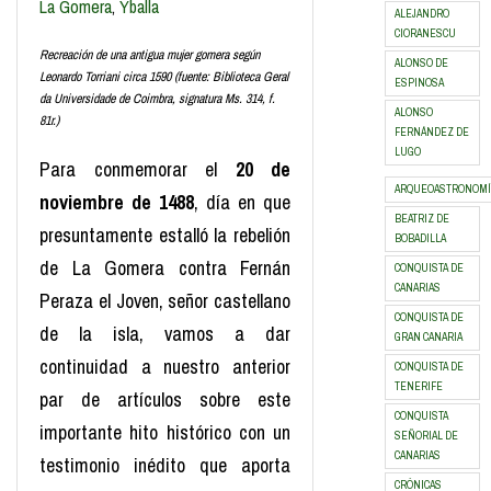
La Gomera
,
Yballa
ALEJANDRO
CIORANESCU
Recreación de una antigua mujer gomera según
ALONSO DE
Leonardo Torriani circa 1590 (fuente: Biblioteca Geral
ESPINOSA
da Universidade de Coimbra, signatura Ms. 314, f.
ALONSO
81r.)
FERNÁNDEZ DE
LUGO
Para conmemorar el
20 de
ARQUEOASTRONOMÍ
noviembre de 1488
, día en que
BEATRIZ DE
presuntamente estalló la rebelión
BOBADILLA
de La Gomera contra Fernán
CONQUISTA DE
CANARIAS
Peraza el Joven, señor castellano
CONQUISTA DE
de la isla, vamos a dar
GRAN CANARIA
continuidad a nuestro anterior
CONQUISTA DE
TENERIFE
par de artículos sobre este
CONQUISTA
importante hito histórico con un
SEÑORIAL DE
CANARIAS
testimonio inédito que aporta
CRÓNICAS