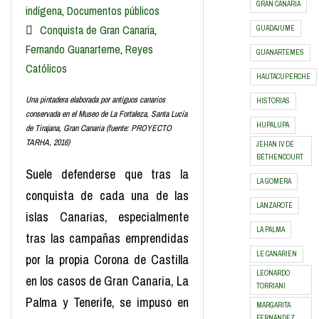
GRAN CANARIA
indígena
,
Documentos públicos
Conquista de Gran Canaria
,
GUADAJUME
Fernando Guanarteme
,
Reyes
GUANARTEMES
Católicos
HAUTACUPERCHE
Una pintadera elaborada por antiguos canarios
HISTORIAS
conservada en el Museo de La Fortaleza, Santa Lucía
HUPALUPA
de Tirajana, Gran Canaria (fuente: PROYECTO
TARHA, 2016)
JEHAN IV DE
BÉTHENCOURT
Suele defenderse que tras la
LA GOMERA
conquista de cada una de las
LANZAROTE
islas Canarias, especialmente
LA PALMA
tras las campañas emprendidas
LE CANARIEN
por la propia Corona de Castilla
LEONARDO
en los casos de Gran Canaria, La
TORRIANI
Palma y Tenerife, se impuso en
MARGARITA
FERNÁNDEZ