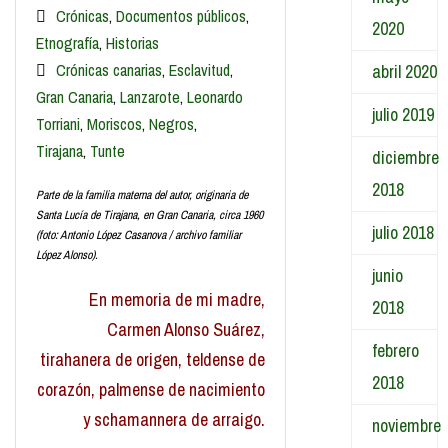
Crónicas
,
Documentos públicos
,
2020
Etnografía
,
Historias
Crónicas canarias
,
Esclavitud
,
abril 2020
Gran Canaria
,
Lanzarote
,
Leonardo
julio 2019
Torriani
,
Moriscos
,
Negros
,
Tirajana
,
Tunte
diciembre
2018
Parte de la familia materna del autor, originaria de
Santa Lucía de Tirajana, en Gran Canaria, circa 1960
julio 2018
(foto: Antonio López Casanova / archivo familiar
López Alonso).
junio
En memoria de mi madre,
2018
Carmen Alonso Suárez,
febrero
tirahanera de origen, teldense de
2018
corazón, palmense de nacimiento
y schamannera de arraigo.
noviembre