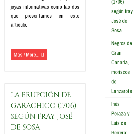
(1706)
joyas informativas como las dos
según fray
que presentamos en este
José de
artículo.
Sosa
(más…)
Negros de
Gran
Más / More...
Canaria,
moriscos
de
Lanzarote
LA ERUPCIÓN DE
Inés
GARACHICO (1706)
Peraza y
SEGÚN FRAY JOSÉ
Luis de
DE SOSA
Herrera: