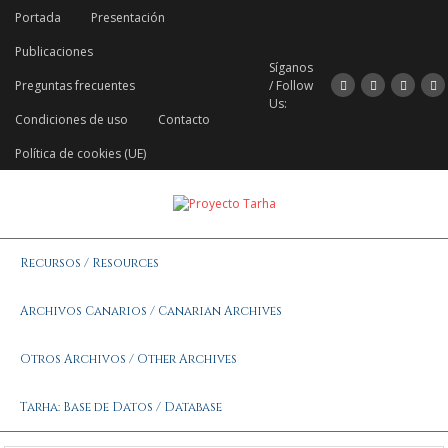
Portada
Presentación
Publicaciones
Síganos
Preguntas frecuentes
/ Follow
Us:
Condiciones de uso
Contacto
Política de cookies (UE)
Recursos / Resources
Archivos Canarios / Canarian Archives
Otros Archivos / Other Archives
Tarha: Base de Datos / Database