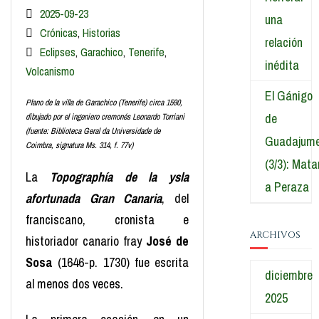
2025-09-23
una
Crónicas
,
Historias
relación
Eclipses
,
Garachico
,
Tenerife
,
inédita
Volcanismo
El Gánigo
Plano de la villa de Garachico (Tenerife) circa 1590,
de
dibujado por el ingeniero cremonés Leonardo Torriani
(fuente: Biblioteca Geral da Universidade de
Guadajum
Coimbra, signatura Ms. 314, f. 77v)
(3/3): Mata
La
Topographía de la ysla
a Peraza
afortunada Gran Canaria
, del
franciscano, cronista e
ARCHIVOS
historiador canario fray
José de
Sosa
(1646-p. 1730) fue escrita
diciembre
al menos dos veces.
2025