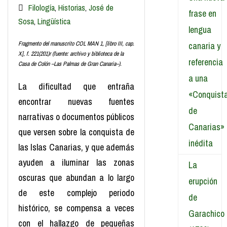
Filología
,
Historias
,
José de
frase en
Sosa
,
Lingüística
lengua
Fragmento del manuscrito COL MAN 1, [libro III, cap.
canaria y
X], f. 221(201)r (fuente: archivo y biblioteca de la
referencia
Casa de Colón –Las Palmas de Gran Canaria–).
a una
La dificultad que entraña
«Conquist
encontrar nuevas fuentes
de
narrativas o documentos públicos
Canarias»
que versen sobre la conquista de
inédita
las Islas Canarias, y que además
ayuden a iluminar las zonas
La
oscuras que abundan a lo largo
erupción
de este complejo periodo
de
histórico, se compensa a veces
Garachico
con el hallazgo de pequeñas