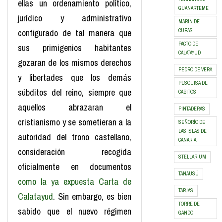
ellas un ordenamiento político,
GUANARTEME
jurídico y administrativo
MARÍN DE
configurado de tal manera que
CUBAS
PACTO DE
sus primigenios habitantes
CALATAYUD
gozaran de los mismos derechos
PEDRO DE VERA
y libertades que los demás
PESQUISA DE
súbditos del reino, siempre que
CABITOS
aquellos abrazaran el
PINTADERAS
cristianismo y se sometieran a la
SEÑORÍO DE
LAS ISLAS DE
autoridad del trono castellano,
CANARIA
consideración recogida
STELLARIUM
oficialmente en documentos
TANAUSÚ
como la ya expuesta Carta de
TARJAS
Calatayud
. Sin embargo, es bien
TORRE DE
sabido que el nuevo régimen
GANDO