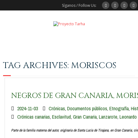
Síganos / Follow Us:
Recursos / Resources
TAG ARCHIVES:
MORISCOS
Archivos Canarios / Canarian Archives
Otros Archivos / Other Archives
NEGROS DE GRAN CANARIA, MORI
Tarha: Base de Datos / Database
2024-11-03
Crónicas
,
Documentos públicos
,
Etnografía
,
His
Crónicas canarias
,
Esclavitud
,
Gran Canaria
,
Lanzarote
,
Leonardo 
Parte de la familia materna del autor, originaria de Santa Lucía de Tirajana, en Gran Canaria, ci