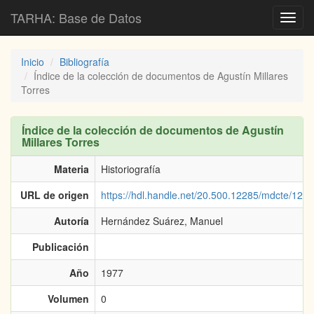
TARHA: Base de Datos
Toggl
navig
Inicio
Bibliografía
Índice de la colección de documentos de Agustín Millares
Torres
Índice de la colección de documentos de Agustín
Millares Torres
Materia
Historiografía
URL de origen
https://hdl.handle.net/20.500.12285/mdcte/12
Autoría
Hernández Suárez, Manuel
Publicación
Año
1977
Volumen
0