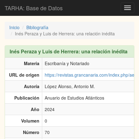
TARHA: Base de Datos
Toggl
navig
Inicio
Bibliografía
Inés Peraza y Luis de Herrera: una relación inédita
Inés Peraza y Luis de Herrera: una relación inédita
Materia
Escribanía y Notariado
URL de origen
https://revistas.grancanaria.com/index.php/aea/
Autoría
López Alonso, Antonio M.
Publicación
Anuario de Estudios Atlánticos
Año
2024
Volumen
0
Número
70