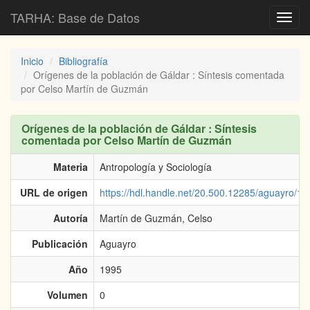
TARHA: Base de Datos
Toggl
navig
Inicio
Bibliografía
Orígenes de la población de Gáldar : Síntesis comentada
por Celso Martín de Guzmán
Orígenes de la población de Gáldar : Síntesis
comentada por Celso Martín de Guzmán
Materia
Antropología y Sociología
URL de origen
https://hdl.handle.net/20.500.12285/aguayro/19
Autoría
Martín de Guzmán, Celso
Publicación
Aguayro
Año
1995
Volumen
0