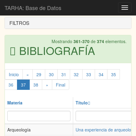
Inicio
Bibliografía
TARHA: Base de Datos
Toggl
navig
FILTROS
Mostrando
361-370
de
374
elementos.
BIBLIOGRAFÍA
Inicio
«
29
30
31
32
33
34
35
36
37
38
»
Final
Materia
Título
Arqueología
Una experiencia de arqueología