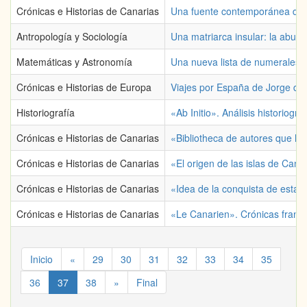
Crónicas e Historias de Canarias
Una fuente contemporánea de la
Antropología y Sociología
Una matriarca insular: la abue
Matemáticas y Astronomía
Una nueva lista de numerales 
Crónicas e Historias de Europa
Viajes por España de Jorge de 
Historiografía
«Ab Initio». Análisis historiog
Crónicas e Historias de Canarias
«Bibliotheca de autores que han
Crónicas e Historias de Canarias
«El origen de las islas de Cana
Crónicas e Historias de Canarias
«Idea de la conquista de estas 
Crónicas e Historias de Canarias
«Le Canarien». Crónicas france
Inicio
«
29
30
31
32
33
34
35
36
37
38
»
Final