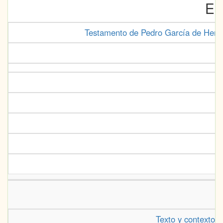
Es
Testamento de Pedro García de Herrera
Texto y contextos 