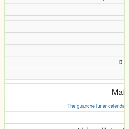
Bibl
Mate
The guanche lunar calendar a