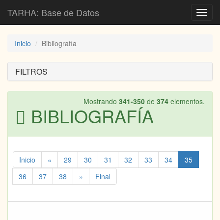
TARHA: Base de Datos
Toggl
navig
Inicio
Bibliografía
FILTROS
Mostrando
341-350
de
374
elementos.
BIBLIOGRAFÍA
Inicio
«
29
30
31
32
33
34
35
36
37
38
»
Final