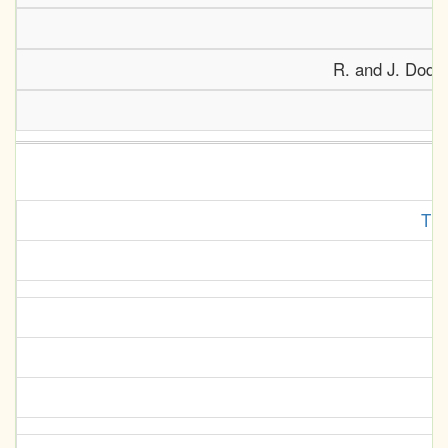
R. and J. Dodsl
The