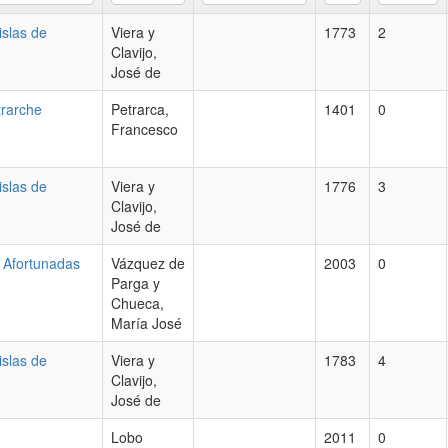
islas de
Viera y
1773
2
Clavijo,
José de
etrarche
Petrarca,
1401
0
Francesco
islas de
Viera y
1776
3
Clavijo,
José de
 Afortunadas
Vázquez de
2003
0
Parga y
Chueca,
María José
islas de
Viera y
1783
4
Clavijo,
José de
Lobo
2011
0