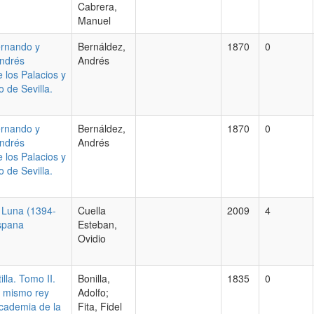
Cabrera,
Manuel
ernando y
Bernáldez,
1870
0
Andrés
Andrés
e los Palacios y
 de Sevilla.
ernando y
Bernáldez,
1870
0
Andrés
Andrés
e los Palacios y
 de Sevilla.
a Luna (1394-
Cuella
2009
4
ispana
Esteban,
Ovidio
lla. Tomo II.
Bonilla,
1835
0
l mismo rey
Adolfo;
cademia de la
Fita, Fidel