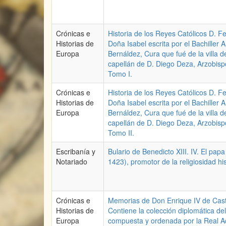
Crónicas e
Historia de los Reyes Católicos D. F
Historias de
Doña Isabel escrita por el Bachiller 
Europa
Bernáldez, Cura que fué de la villa d
capellán de D. Diego Deza, Arzobispo
Tomo I.
Crónicas e
Historia de los Reyes Católicos D. F
Historias de
Doña Isabel escrita por el Bachiller 
Europa
Bernáldez, Cura que fué de la villa d
capellán de D. Diego Deza, Arzobispo
Tomo II.
Escribanía y
Bulario de Benedicto XIII. IV. El pap
Notariado
1423), promotor de la religiosidad h
Crónicas e
Memorias de Don Enrique IV de Casti
Historias de
Contiene la colección diplomática de
Europa
compuesta y ordenada por la Real A