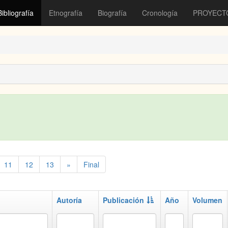
Bibliografía
Etnografía
Biografía
Cronología
PROYECT
11
12
13
»
Final
Autoría
Publicación
Año
Volumen