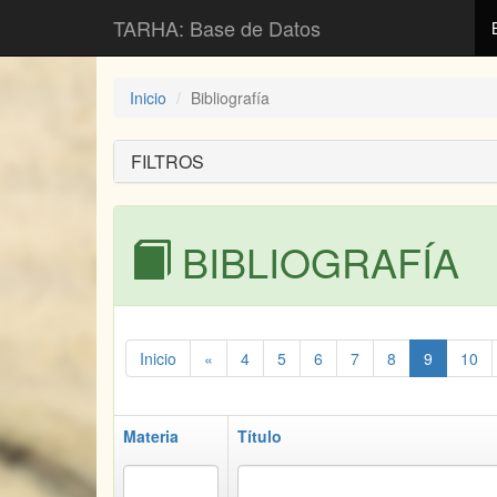
TARHA: Base de Datos
Inicio
Bibliografía
FILTROS
BIBLIOGRAFÍA
Inicio
«
4
5
6
7
8
9
10
Materia
Título