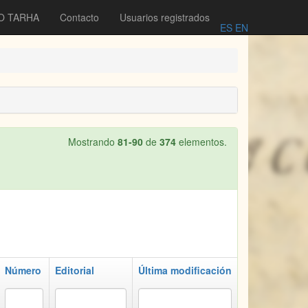
O TARHA
Contacto
Usuarios registrados
ES
EN
Mostrando
81-90
de
374
elementos.
Número
Editorial
Última modificación