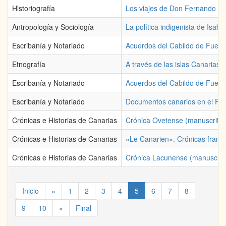
Historiografía
Los viajes de Don Fernando Gua
Antropología y Sociología
La política indigenista de Isabel
Escribanía y Notariado
Acuerdos del Cabildo de Fuert
Etnografía
A través de las islas Canarias
Escribanía y Notariado
Acuerdos del Cabildo de Fuert
Escribanía y Notariado
Documentos canarios en el Reg
Crónicas e Historias de Canarias
Crónica Ovetense (manuscrito)
Crónicas e Historias de Canarias
«Le Canarien». Crónicas france
Crónicas e Historias de Canarias
Crónica Lacunense (manuscrit
Inicio
«
1
2
3
4
5
6
7
8
9
10
»
Final