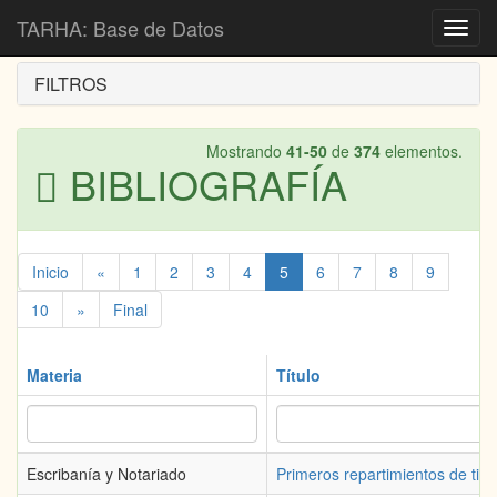
Inicio
Bibliografía
TARHA: Base de Datos
Toggl
navig
FILTROS
Mostrando
41-50
de
374
elementos.
BIBLIOGRAFÍA
Inicio
«
1
2
3
4
5
6
7
8
9
10
»
Final
Materia
Título
Escribanía y Notariado
Primeros repartimientos de tie