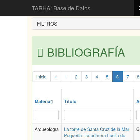
Inicio
Bibliografía
TARHA: Base de Datos
FILTROS
BIBLIOGRAFÍA
Inicio
«
1
2
3
4
5
6
7
8
Materia
Título
A
Arqueología
La torre de Santa Cruz de la Mar
G
Pequeña. La primera huella de