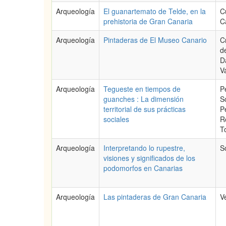
Arqueología
El guanartemato de Telde, en la
C
prehistoria de Gran Canaria
C
Arqueología
Pintaderas de El Museo Canario
C
d
D
V
Arqueología
Tegueste en tiempos de
P
guanches : La dimensión
S
territorial de sus prácticas
P
sociales
R
T
Arqueología
Interpretando lo rupestre,
S
visiones y significados de los
podomorfos en Canarias
Arqueología
Las pintaderas de Gran Canaria
V