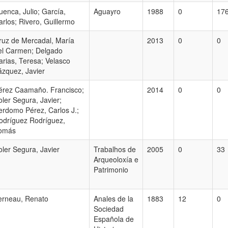
uenca, Julio; García,
Aguayro
1988
0
17
arlos; Rivero, Guillermo
ruz de Mercadal, María
2013
0
0
el Carmen; Delgado
arias, Teresa; Velasco
ázquez, Javier
érez Caamaño. Francisco;
2014
0
0
oler Segura, Javier;
erdomo Pérez, Carlos J.;
odríguez Rodríguez,
omás
oler Segura, Javier
Trabalhos de
2005
0
33
Arqueoloxía e
Patrimonio
erneau, Renato
Anales de la
1883
12
0
Sociedad
Española de