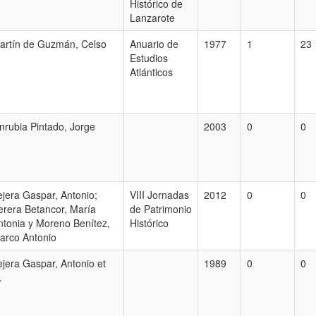
Histórico de
Lanzarote
artín de Guzmán, Celso
Anuario de
1977
1
23
Estudios
Atlánticos
nrubia Pintado, Jorge
2003
0
0
ejera Gaspar, Antonio;
VIII Jornadas
2012
0
0
erera Betancor, María
de Patrimonio
ntonia y Moreno Benítez,
Histórico
arco Antonio
ejera Gaspar, Antonio et
1989
0
0
.