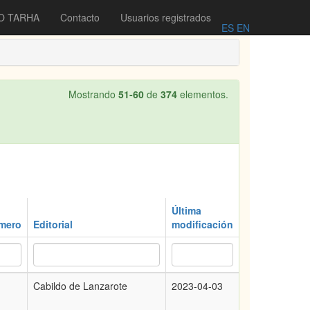
O TARHA
Contacto
Usuarios registrados
ES
EN
Mostrando
51-60
de
374
elementos.
Última
mero
Editorial
modificación
Cabildo de Lanzarote
2023-04-03