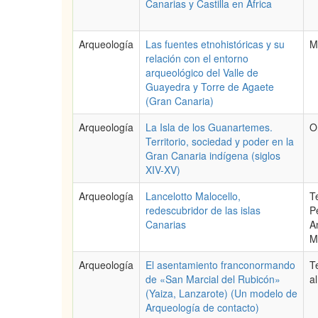
Canarias y Castilla en África
Arqueología
Las fuentes etnohistóricas y su
M
relación con el entorno
arqueológico del Valle de
Guayedra y Torre de Agaete
(Gran Canaria)
Arqueología
La Isla de los Guanartemes.
O
Territorio, sociedad y poder en la
Gran Canaria indígena (siglos
XIV-XV)
Arqueología
Lancelotto Malocello,
T
redescubridor de las islas
P
Canarias
A
M
Arqueología
El asentamiento franconormando
T
de «San Marcial del Rubicón»
al
(Yaiza, Lanzarote) (Un modelo de
Arqueología de contacto)