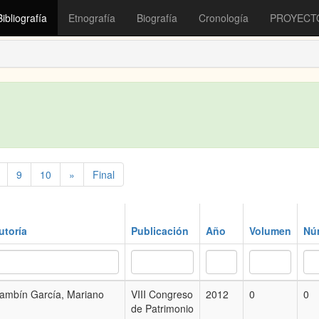
Bibliografía
Etnografía
Biografía
Cronología
PROYECT
9
10
»
Final
utoría
Publicación
Año
Volumen
Nú
ambín García, Mariano
VIII Congreso
2012
0
0
de Patrimonio