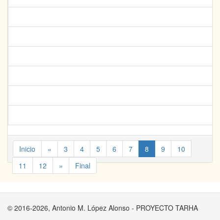
Inicio
«
3
4
5
6
7
8
9
10
11
12
»
Final
© 2016-2026, Antonio M. López Alonso - PROYECTO TARHA