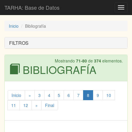
TARHA: Base de Datos
Toggl
navig
Inicio
Bibliografía
FILTROS
Mostrando
71-80
de
374
elementos.
BIBLIOGRAFÍA
Inicio
«
3
4
5
6
7
8
9
10
11
12
»
Final