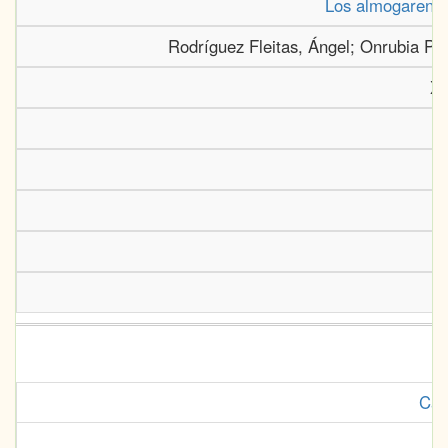
Los almogarenes
Rodríguez Fleitas, Ángel; Onrubia Pi
XI
Can