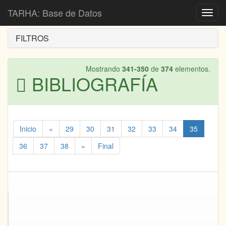
Inicio
Bibliografía
TARHA: Base de Datos
Toggl
navig
FILTROS
Mostrando
341-350
de
374
elementos.
BIBLIOGRAFÍA
Inicio
«
29
30
31
32
33
34
35
36
37
38
»
Final