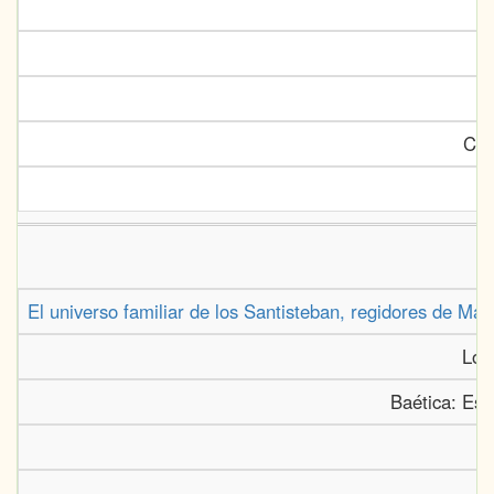
Car
El universo familiar de los Santisteban, regidores de Má
Lóp
Baética: Estu