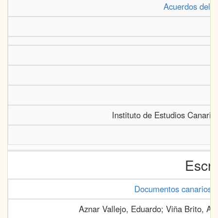
Acuerdos del C
Ro
Instituto de Estudios Canario
Escri
Documentos canarios en
Aznar Vallejo, Eduardo; Viña Brito, A