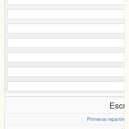
Escri
Primeros repartimie