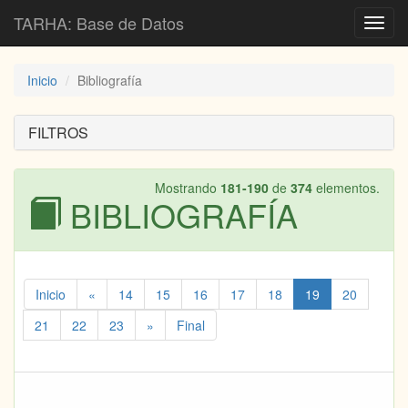
TARHA: Base de Datos
Toggl
navig
Inicio
Bibliografía
FILTROS
Mostrando
181-190
de
374
elementos.
BIBLIOGRAFÍA
Inicio
«
14
15
16
17
18
19
20
21
22
23
»
Final