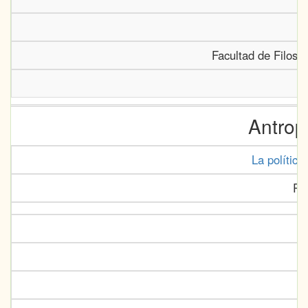
Facultad de Filoso
Antrop
La política
Ru