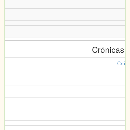
Crónicas e
Cróni