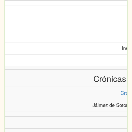
Inst
Crónicas e
Crón
Jáimez de Sotoma