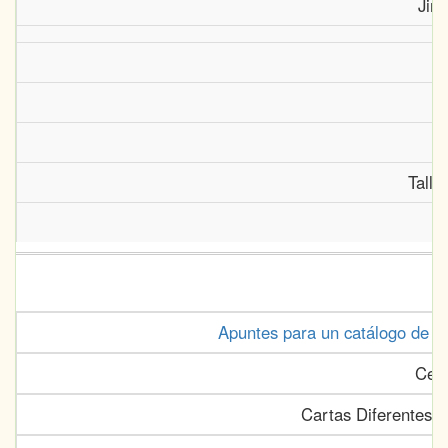
Jim
Talle
Apuntes para un catálogo de au
Cebr
Cartas Diferentes: 