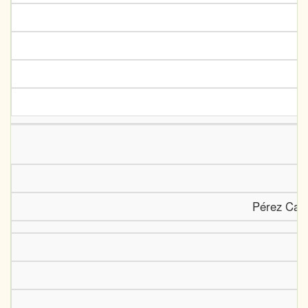
Pérez Caam