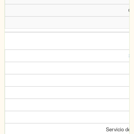
Go
So
Servicio de 