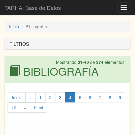
TARHA: Base de Datos
Toggl
navig
Inicio
Bibliografía
FILTROS
Mostrando
31-40
de
374
elementos.
BIBLIOGRAFÍA
Inicio
«
1
2
3
4
5
6
7
8
9
10
»
Final