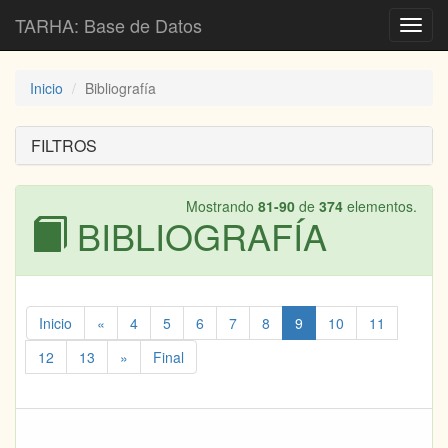
TARHA: Base de Datos
Toggl
navig
Inicio
Bibliografía
FILTROS
Mostrando
81-90
de
374
elementos.
BIBLIOGRAFÍA
Inicio
«
4
5
6
7
8
9
10
11
12
13
»
Final