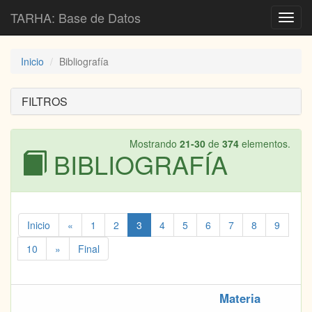
TARHA: Base de Datos
Toggl
navig
Inicio
Bibliografía
FILTROS
Mostrando
21-30
de
374
elementos.
BIBLIOGRAFÍA
Inicio
«
1
2
3
4
5
6
7
8
9
10
»
Final
Materia