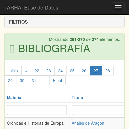
Inicio
Bibliografía
TARHA: Base de Datos
Toggl
navig
FILTROS
Mostrando
261-270
de
374
elementos.
BIBLIOGRAFÍA
Inicio
«
22
23
24
25
26
27
28
29
30
31
»
Final
Materia
Título
Crónicas e Historias de Europa
Anales de Aragón