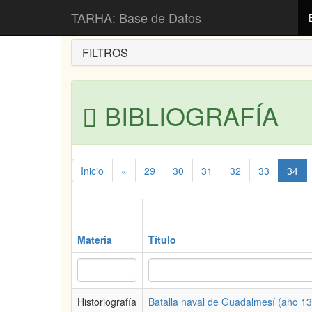
Inicio
Bibliografía
TARHA: Base de Datos
FILTROS
BIBLIOGRAFÍA
Inicio
«
29
30
31
32
33
34
Materia
Título
Historiografía
Batalla naval de Guadalmesí (año 1