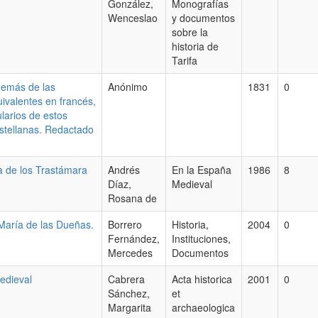
González,
Monografías
Wenceslao
y documentos
sobre la
historia de
Tarifa
demás de las
Anónimo
1831
0
uivalentes en francés,
ularios de estos
stellanas. Redactado
la de los Trastámara
Andrés
En la España
1986
8
Díaz,
Medieval
Rosana de
 María de las Dueñas.
Borrero
Historia,
2004
0
Fernández,
Instituciones,
Mercedes
Documentos
medieval
Cabrera
Acta historica
2001
0
Sánchez,
et
Margarita
archaeologica