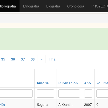
Bibliografía
Etnografía
Biografía
Cronología
PROYECT
35
36
37
38
»
Final
Autoría
Publicación
Año
Volum
342)
Segura
Al Qantir:
2007
0