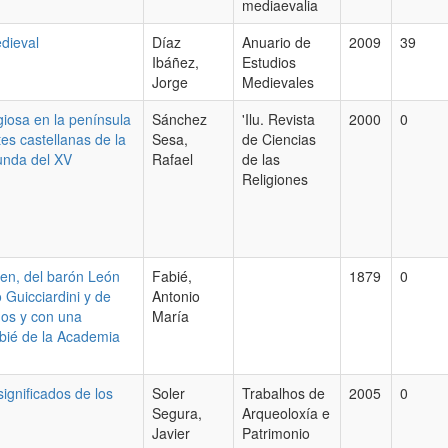
mediaevalia
edieval
Díaz
Anuario de
2009
39
Ibáñez,
Estudios
Jorge
Medievales
giosa en la península
Sánchez
'Ilu. Revista
2000
0
tes castellanas de la
Sesa,
de Ciencias
gunda del XV
Rafael
de las
Religiones
en, del barón León
Fabié,
1879
0
 Guicciardini y de
Antonio
dos y con una
María
abié de la Academia
significados de los
Soler
Trabalhos de
2005
0
Segura,
Arqueoloxía e
Javier
Patrimonio