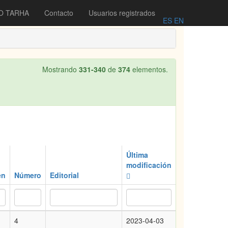
O TARHA
Contacto
Usuarios registrados
ES
EN
Mostrando
331-340
de
374
elementos.
Última
modificación
en
Número
Editorial
4
2023-04-03