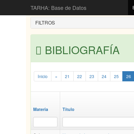
Inicio
Bibliografía
TARHA: Base de Datos
FILTROS
BIBLIOGRAFÍA
Inicio
«
21
22
23
24
25
26
Materia
Título