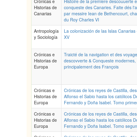
Crónicas e
Histoire de la premiere descouuerte e
Historias de
conqueste des Canaries. Faite dés l'
Canarias
par messire Iean de Bethencourt, ch
du Roy Charles VI
Antropología
La colonización de las Islas Canarias 
y Sociología
XV
Crónicas e
Traicté de la navigation et des voyag
Historias de
descovverte & Conqueste modernes,
Europa
principalement des François
Crónicas e
Crónicas de los reyes de Castilla, de
Historias de
Alfonso el Sabio hasta los católicos 
Europa
Fernando y Doña Isabel. Tomo prime
Crónicas e
Crónicas de los reyes de Castilla, de
Historias de
Alfonso el Sabio hasta los católicos 
Europa
Fernando y Doña Isabel. Tomo segu