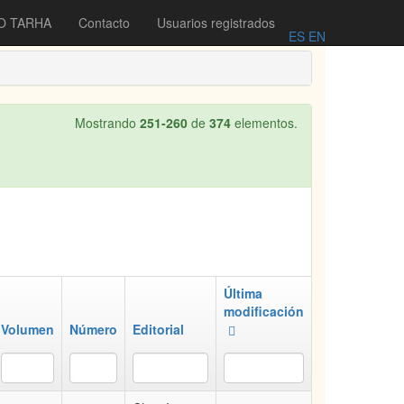
O TARHA
Contacto
Usuarios registrados
ES
EN
Mostrando
251-260
de
374
elementos.
Última
modificación
Volumen
Número
Editorial