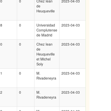
0
0
Chez Iean
2023-04-03
de
Heuqueville
8
0
Universidad
2023-04-03
Complutense
de Madrid
0
0
Chez Iean
2023-04-03
de
Heuqueville
et Michel
Soly
1
0
M.
2023-04-03
Rivadeneyra
2
0
M.
2023-04-03
Rivadeneyra