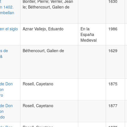
t
Bontier, Pierre; Verrier, Jean
1630
an 1402.
le; Béthencourt, Galien de
ambellan
en el siglo
Aznar Vallejo, Eduardo
En la
1986
España
Medieval
es de
Béthencourt, Galien de
1629
 &
sde Don
Rosell, Cayetano
1875
Don
ro
sde Don
Rosell, Cayetano
1877
Don
ndo