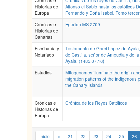
Crónicas e
Crónicas de los reyes de Castilla, de
Historias de
Alfonso el Sabio hasta los católicos 
Europa
Fernando y Doña Isabel. Tomo terce
Crónicas e
Egerton MS 2709
Historias de
Canarias
Escribanía y
Testamento de Garci López de Ayala,
Notariado
de Castilla, señor de Ampudia y de la
Ayala. (1485.07.16)
Estudios
Mitogenomes illuminate the origin an
migration patterns of the indigenous 
the Canary Islands
Crónicas e
Crónica de los Reyes Católicos
Historias de
Europa
Inicio
«
21
22
23
24
25
26