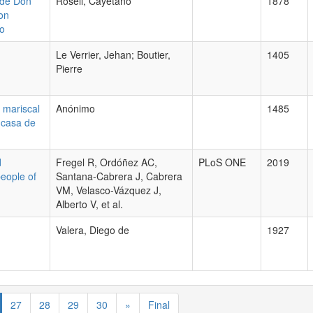
sde Don
Rosell, Cayetano
1878
Don
ro
Le Verrier, Jehan; Boutier,
1405
Pierre
 mariscal
Anónimo
1485
 casa de
d
Fregel R, Ordóñez AC,
PLoS ONE
2019
people of
Santana-Cabrera J, Cabrera
VM, Velasco-Vázquez J,
Alberto V, et al.
Valera, Diego de
1927
27
28
29
30
»
Final