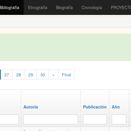
Bibliografía
Etnografía
Biografía
Cronología
PROYECT
27
28
29
30
»
Final
Autoría
Publicación
Año