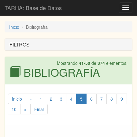
TARHA: Base de Datos
Toggl
navig
Inicio
Bibliografía
FILTROS
Mostrando
41-50
de
374
elementos.
BIBLIOGRAFÍA
Inicio
«
1
2
3
4
5
6
7
8
9
10
»
Final