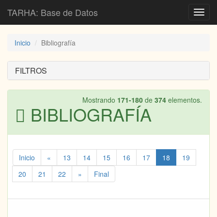
TARHA: Base de Datos
Toggl
navig
Inicio
Bibliografía
FILTROS
Mostrando
171-180
de
374
elementos.
BIBLIOGRAFÍA
Inicio
«
13
14
15
16
17
18
19
20
21
22
»
Final