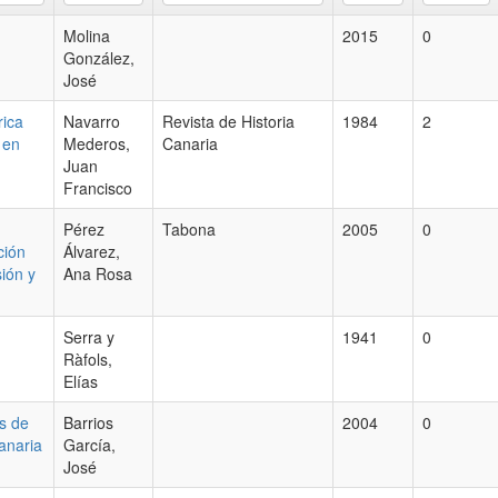
Molina
2015
0
González,
José
rica
Navarro
Revista de Historia
1984
2
 en
Mederos,
Canaria
Juan
Francisco
Pérez
Tabona
2005
0
ción
Álvarez,
ión y
Ana Rosa
Serra y
1941
0
Ràfols,
Elías
s de
Barrios
2004
0
anaria
García,
José