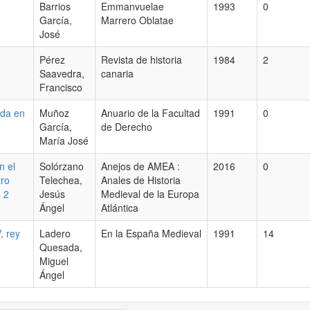
Barrios
Emmanvuelae
1993
0
García,
Marrero Oblatae
José
Pérez
Revista de historia
1984
2
Saavedra,
canaria
Francisco
ada en
Muñoz
Anuario de la Facultad
1991
0
García,
de Derecho
María José
n el
Solórzano
Anejos de AMEA :
2016
0
tro
Telechea,
Anales de Historia
o 2
Jesús
Medieval de la Europa
Ángel
Atlántica
, rey
Ladero
En la España Medieval
1991
14
Quesada,
Miguel
Ángel