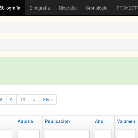
Bibliografía
Etnografía
Biografía
Cronología
PROYECT
8
9
10
»
Final
Autoría
Publicación
Año
Volumen