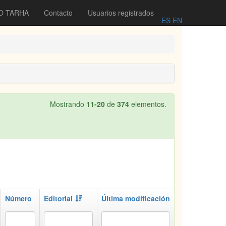
O TARHA
Contacto
Usuarios registrados
ES
EN
Mostrando
11-20
de
374
elementos.
Número
Editorial
Última modificación