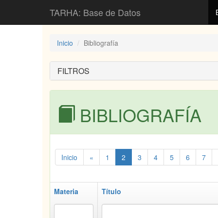
TARHA: Base de Datos
Inicio
Bibliografía
FILTROS
BIBLIOGRAFÍA
Inicio
«
1
2
3
4
5
6
7
Materia
Título