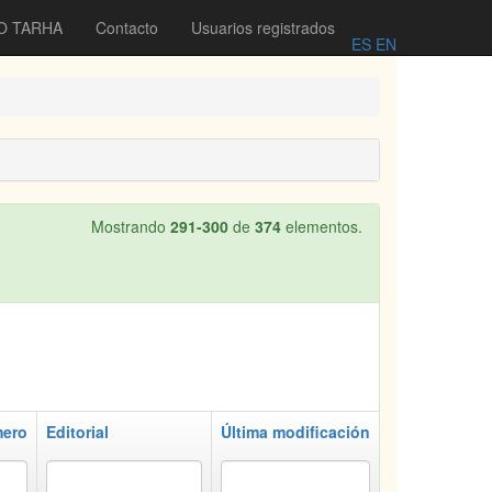
O TARHA
Contacto
Usuarios registrados
ES
EN
Mostrando
291-300
de
374
elementos.
ero
Editorial
Última modificación