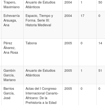
Trapero,
Anuario de Estudios
2004
1
50
Maximiano
Atlánticos
Echevarría
Espacio, Tiempo y
2004
17
0
Arsuaga,
Forma. Serie III:
Ana
Historia Medieval
Pérez
Tabona
2005
0
14
Álvarez,
Ana Rosa
Gambín
Anuario de Estudios
2005
1
51
García,
Atlánticos
Mariano
Barrios
Actas del I Congreso
2005
0
0
García,
Internacional Canario-
José
Africano: De la
Prehistoria a la Edad