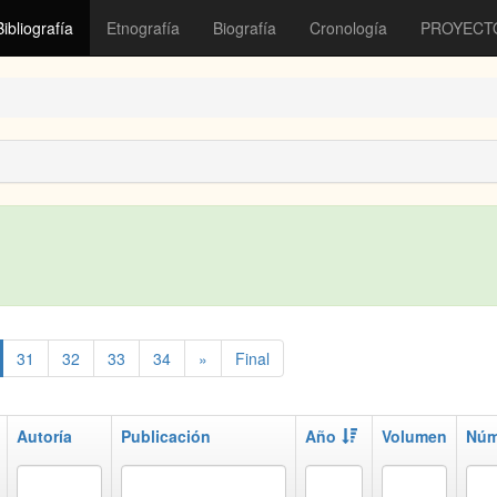
Bibliografía
Etnografía
Biografía
Cronología
PROYECT
31
32
33
34
»
Final
Autoría
Publicación
Año
Volumen
Núm