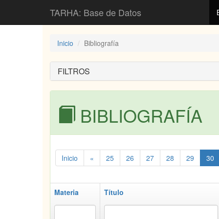
TARHA: Base de Datos
Inicio
Bibliografía
FILTROS
BIBLIOGRAFÍA
Inicio
«
25
26
27
28
29
30
Materia
Título