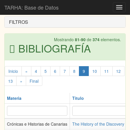
Inicio
Bibliografía
TARHA: Base de Datos
Toggl
navig
FILTROS
Mostrando
81-90
de
374
elementos.
BIBLIOGRAFÍA
Inicio
«
4
5
6
7
8
9
10
11
12
13
»
Final
Materia
Título
Crónicas e Historias de Canarias
The History of the Discovery an