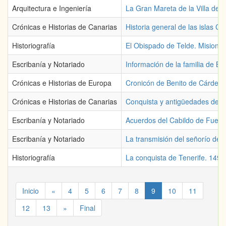
Arquitectura e Ingeniería
La Gran Mareta de la Villa de 
Crónicas e Historias de Canarias
Historia general de las islas C
Historiografía
El Obispado de Telde. Misioner
Escribanía y Notariado
Información de la familia de B
Crónicas e Historias de Europa
Cronicón de Benito de Cárdenas
Crónicas e Historias de Canarias
Conquista y antigüedades de las
Escribanía y Notariado
Acuerdos del Cabildo de Fuert
Escribanía y Notariado
La transmisión del señorío de 
Historiografía
La conquista de Tenerife. 149
Inicio
«
4
5
6
7
8
9
10
11
12
13
»
Final