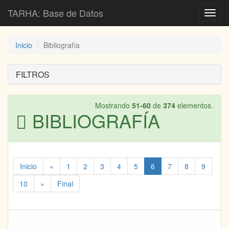
TARHA: Base de Datos
Toggl
navig
Inicio
Bibliografía
FILTROS
Mostrando
51-60
de
374
elementos.
BIBLIOGRAFÍA
Inicio
«
1
2
3
4
5
6
7
8
9
10
»
Final