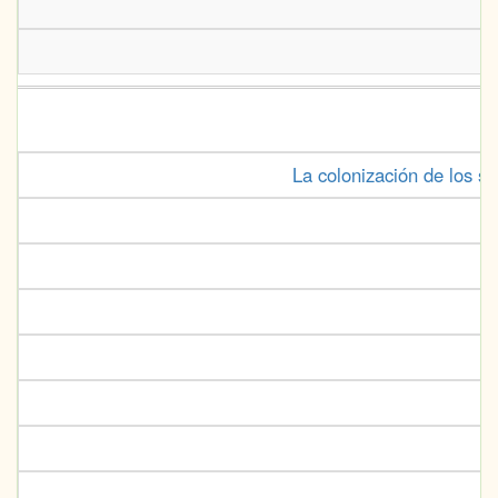
La colonización de los s
O