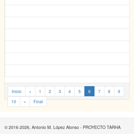
Inicio
«
1
2
3
4
5
6
7
8
9
10
»
Final
© 2016-2026, Antonio M. López Alonso - PROYECTO TARHA