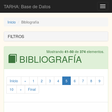
TARHA: Base de Datos
Toggl
navig
Inicio
Bibliografía
FILTROS
Mostrando
41-50
de
374
elementos.
BIBLIOGRAFÍA
Inicio
«
1
2
3
4
5
6
7
8
9
10
»
Final