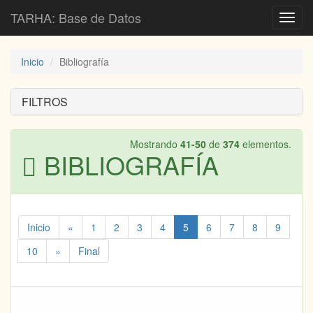
TARHA: Base de Datos
Toggl
navig
Inicio
Bibliografía
FILTROS
Mostrando
41-50
de
374
elementos.
BIBLIOGRAFÍA
Inicio
«
1
2
3
4
5
6
7
8
9
10
»
Final