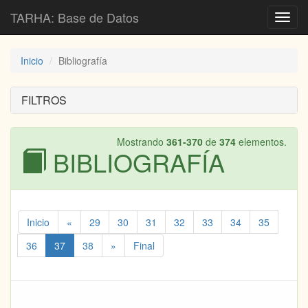
TARHA: Base de Datos
Toggl
navig
Inicio
Bibliografía
FILTROS
Mostrando
361-370
de
374
elementos.
BIBLIOGRAFÍA
Inicio
«
29
30
31
32
33
34
35
36
37
38
»
Final