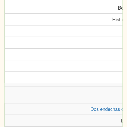
Bor
Histor
Dos endechas can
La