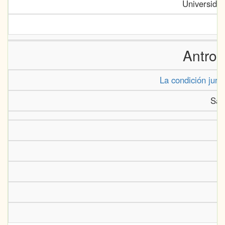
Universida
Antrop
La condición juríd
Sán