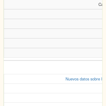
Cast
U
Nuevos datos sobre l