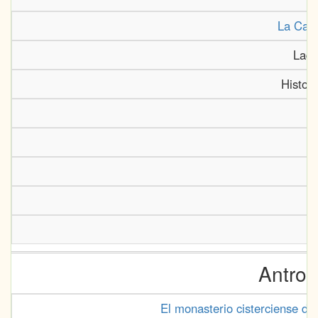
La Casa
Lade
Histor
Antrop
El monasterio cisterciense de