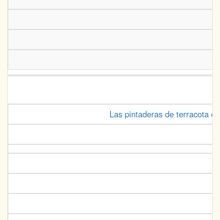
Un
Las pintaderas de terracota de