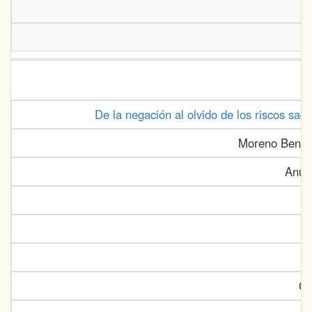
De la negación al olvido de los riscos s
Moreno Beníte
Anuar
Ca