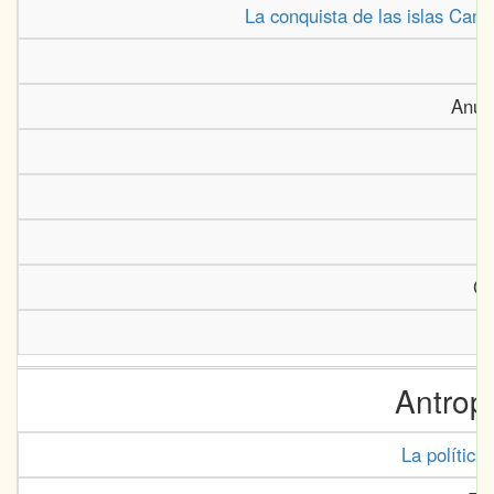
La conquista de las islas Cana
Anuar
Ca
Antrop
La política 