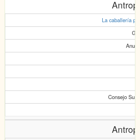
Antrop
La caballería po
Gon
Anuar
Consejo Super
Antrop