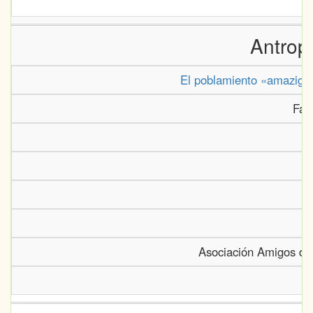
Antrop
El poblamiento «amazigh» 
Farr
Asociación Amigos del