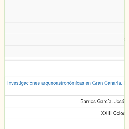
Ca
Investigaciones arqueoastronómicas en Gran Canaria. La 
Barrios García, José; V
XXIII Coloqu