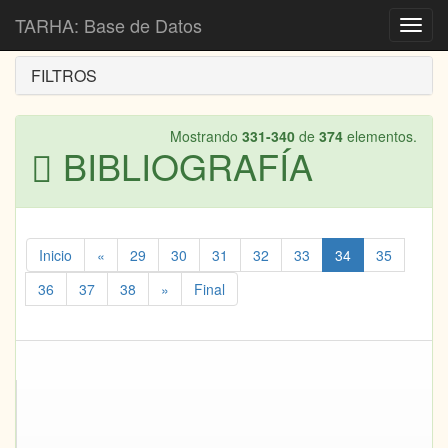
Inicio
Bibliografía
TARHA: Base de Datos
Toggl
navig
FILTROS
Mostrando
331-340
de
374
elementos.
BIBLIOGRAFÍA
Inicio
«
29
30
31
32
33
34
35
36
37
38
»
Final