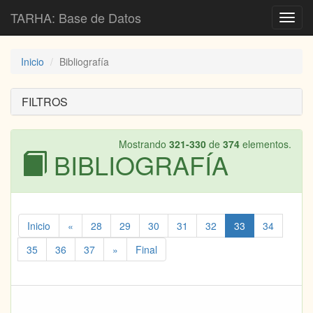
TARHA: Base de Datos
Toggl
navig
Inicio
Bibliografía
FILTROS
Mostrando
321-330
de
374
elementos.
BIBLIOGRAFÍA
Inicio
«
28
29
30
31
32
33
34
35
36
37
»
Final