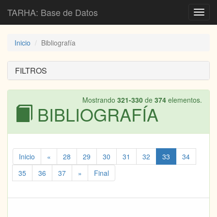
TARHA: Base de Datos
Toggl
navig
Inicio
Bibliografía
FILTROS
Mostrando
321-330
de
374
elementos.
BIBLIOGRAFÍA
Inicio
«
28
29
30
31
32
33
34
35
36
37
»
Final