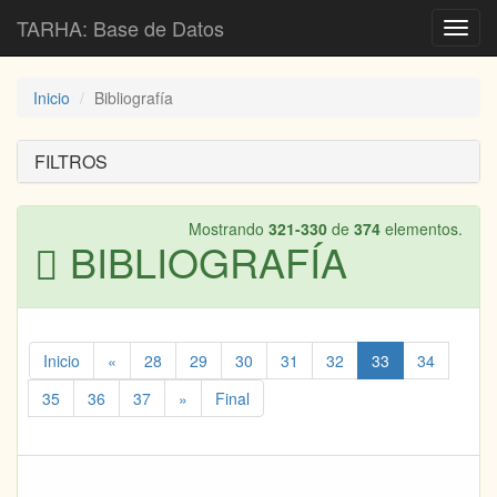
TARHA: Base de Datos
Toggl
navig
Inicio
Bibliografía
FILTROS
Mostrando
321-330
de
374
elementos.
BIBLIOGRAFÍA
Inicio
«
28
29
30
31
32
33
34
35
36
37
»
Final