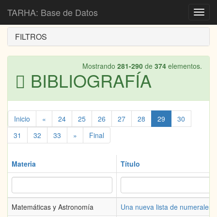
Inicio
Bibliografía
TARHA: Base de Datos
Toggl
navig
FILTROS
Mostrando
281-290
de
374
elementos.
BIBLIOGRAFÍA
Inicio
«
24
25
26
27
28
29
30
31
32
33
»
Final
Materia
Título
Matemáticas y Astronomía
Una nueva lista de numerales 