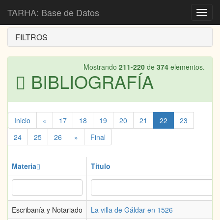
Inicio
Bibliografía
TARHA: Base de Datos
Toggl
navig
FILTROS
Mostrando
211-220
de
374
elementos.
BIBLIOGRAFÍA
Inicio
«
17
18
19
20
21
22
23
24
25
26
»
Final
Materia
Título
Escribanía y Notariado
La villa de Gáldar en 1526