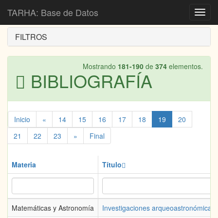
Inicio
Bibliografía
TARHA: Base de Datos
Toggl
navig
FILTROS
Mostrando
181-190
de
374
elementos.
BIBLIOGRAFÍA
Inicio
«
14
15
16
17
18
19
20
21
22
23
»
Final
Materia
Título
Matemáticas y Astronomía
Investigaciones arqueoastronómicas 