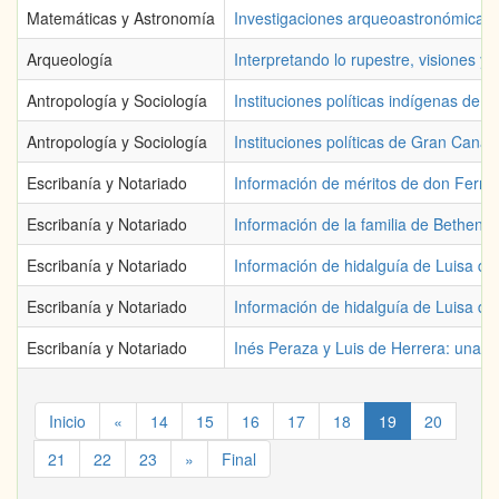
Matemáticas y Astronomía
Investigaciones arqueoastronómicas e
Arqueología
Interpretando lo rupestre, visiones y
Antropología y Sociología
Instituciones políticas indígenas de 
Antropología y Sociología
Instituciones políticas de Gran Canar
Escribanía y Notariado
Información de méritos de don Fer
Escribanía y Notariado
Información de la familia de Bethenc
Escribanía y Notariado
Información de hidalguía de Luisa de
Escribanía y Notariado
Información de hidalguía de Luisa de
Escribanía y Notariado
Inés Peraza y Luis de Herrera: una re
Inicio
«
14
15
16
17
18
19
20
21
22
23
»
Final