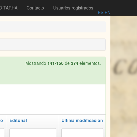
O TARHA
Contacto
Usuarios registrados
ES
EN
Mostrando
141-150
de
374
elementos.
ro
Editorial
Última modificación