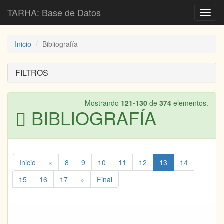
TARHA: Base de Datos
Toggl
navig
Inicio
Bibliografía
FILTROS
Mostrando
121-130
de
374
elementos.
BIBLIOGRAFÍA
Inicio
«
8
9
10
11
12
13
14
15
16
17
»
Final