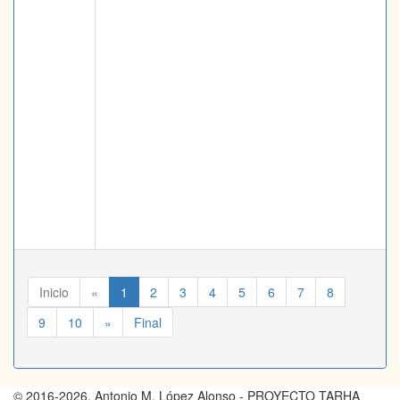
Inicio
«
1
2
3
4
5
6
7
8
9
10
»
Final
© 2016-2026, Antonio M. López Alonso - PROYECTO TARHA