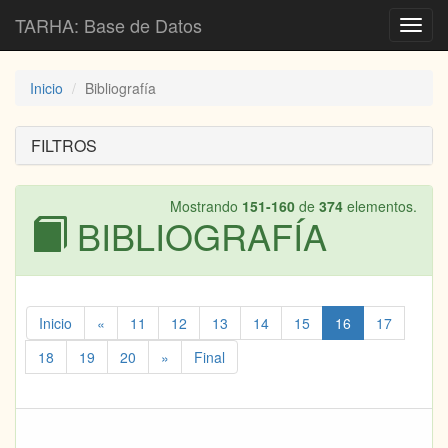
TARHA: Base de Datos
Toggl
navig
Inicio
Bibliografía
FILTROS
Mostrando
151-160
de
374
elementos.
BIBLIOGRAFÍA
Inicio
«
11
12
13
14
15
16
17
18
19
20
»
Final