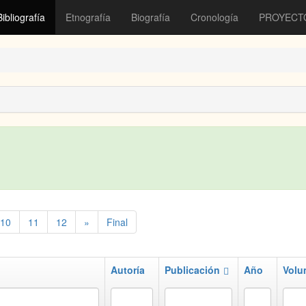
Bibliografía
Etnografía
Biografía
Cronología
PROYECT
10
11
12
»
Final
Autoría
Publicación
Año
Volu