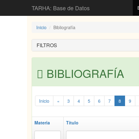
TARHA: Base de Datos
Inicio
Bibliografía
FILTROS
BIBLIOGRAFÍA
Inicio
«
3
4
5
6
7
8
9
Materia
Título