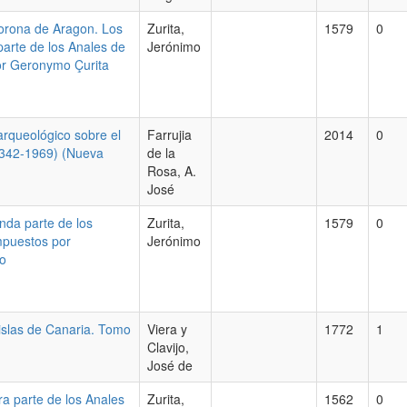
Corona de Aragon. Los
Zurita,
1579
0
parte de los Anales de
Jerónimo
or Geronymo Çurita
y arqueológico sobre el
Farrujia
2014
0
1342-1969) (Nueva
de la
Rosa, A.
José
unda parte de los
Zurita,
1579
0
mpuestos por
Jerónimo
no
s islas de Canaria. Tomo
Viera y
1772
1
Clavijo,
José de
ra parte de los Anales
Zurita,
1562
0