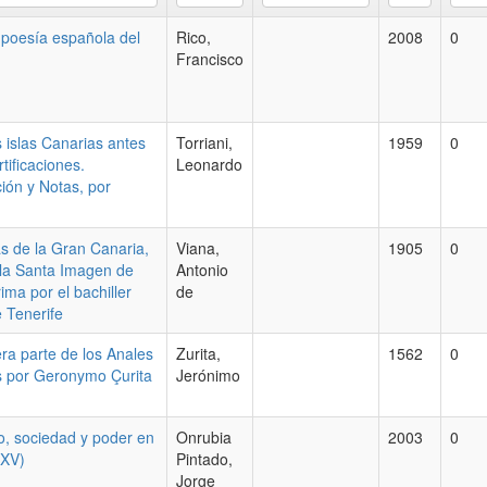
a poesía española del
Rico,
2008
0
Francisco
s islas Canarias antes
Torriani,
1959
0
tificaciones.
Leonardo
ción y Notas, por
s de la Gran Canaria,
Viana,
1905
0
 la Santa Imagen de
Antonio
ima por el bachiller
de
e Tenerife
era parte de los Anales
Zurita,
1562
0
s por Geronymo Çurita
Jerónimo
io, sociedad y poder en
Onrubia
2003
0
-XV)
Pintado,
Jorge