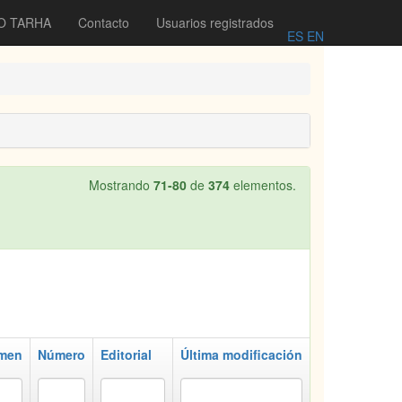
O TARHA
Contacto
Usuarios registrados
ES
EN
Mostrando
71-80
de
374
elementos.
men
Número
Editorial
Última modificación