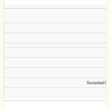
D
Sociedad/Cen