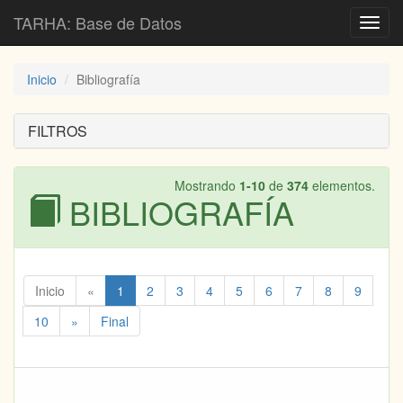
TARHA: Base de Datos
Toggl
navig
Inicio
Bibliografía
FILTROS
Mostrando
1-10
de
374
elementos.
BIBLIOGRAFÍA
Inicio
«
1
2
3
4
5
6
7
8
9
10
»
Final