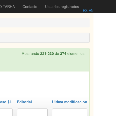
O TARHA
Contacto
Usuarios registrados
ES
EN
Mostrando
221-230
de
374
elementos.
ero
Editorial
Última modificación