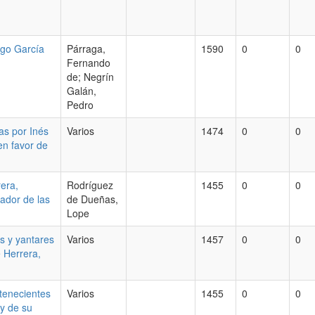
ego García
Párraga,
1590
0
0
Fernando
de; Negrín
Galán,
Pedro
as por Inés
Varios
1474
0
0
en favor de
era,
Rodríguez
1455
0
0
tador de las
de Dueñas,
Lope
as y yantares
Varios
1457
0
0
 Herrera,
rtenecientes
Varios
1455
0
0
 y de su