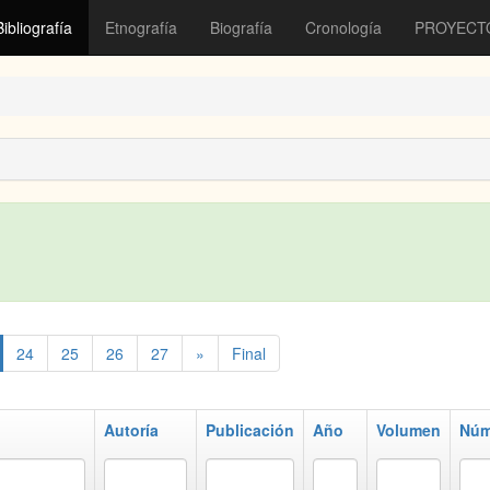
Bibliografía
Etnografía
Biografía
Cronología
PROYECT
24
25
26
27
»
Final
Autoría
Publicación
Año
Volumen
Núm