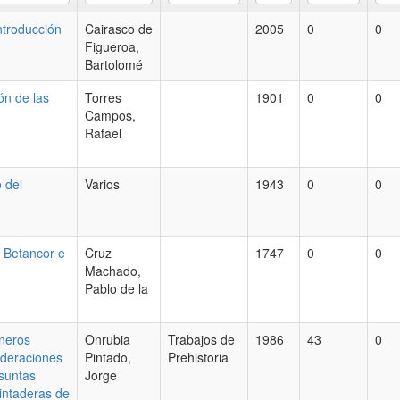
ntroducción
Cairasco de
2005
0
0
Figueroa,
Bartolomé
ón de las
Torres
1901
0
0
Campos,
Rafael
 del
Varios
1943
0
0
e Betancor e
Cruz
1747
0
0
Machado,
Pablo de la
aneros
Onrubia
Trabajos de
1986
43
0
sideraciones
Pintado,
Prehistoria
esuntas
Jorge
pintaderas de