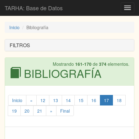
TARHA: Base de Datos
Toggl
navig
Inicio
Bibliografía
FILTROS
Mostrando
161-170
de
374
elementos.
BIBLIOGRAFÍA
Inicio
«
12
13
14
15
16
17
18
19
20
21
»
Final