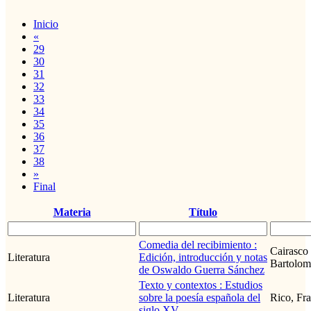
Inicio
«
29
30
31
32
33
34
35
36
37
38
»
Final
Materia
Título
Comedia del recibimiento :
Cairasco
Literatura
Edición, introducción y notas
Bartolom
de Oswaldo Guerra Sánchez
Texto y contextos : Estudios
Literatura
sobre la poesía española del
Rico, Fr
siglo XV