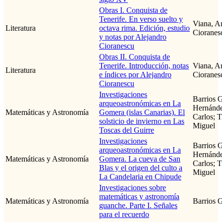
Obras I. Conquista de
Tenerife. En verso suelto y
Viana, A
Literatura
octava rima. Edición, estudio
Cioranes
y notas por Alejandro
Cioranescu
Obras II. Conquista de
Tenerife. Introducción, notas
Viana, A
Literatura
e índices por Alejandro
Cioranes
Cioranescu
Investigaciones
Barrios G
arqueoastronómicas en La
Hernánde
Matemáticas y Astronomía
Gomera (islas Canarias). El
Carlos; T
solsticio de invierno en Las
Miguel
Toscas del Guirre
Investigaciones
Barrios G
arqueoastronómicas en La
Hernánde
Matemáticas y Astronomía
Gomera. La cueva de San
Carlos; T
Blas y el origen del culto a
Miguel
La Candelaria en Chipude
Investigaciones sobre
matemáticas y astronomía
Matemáticas y Astronomía
Barrios G
guanche. Parte I. Señales
para el recuerdo