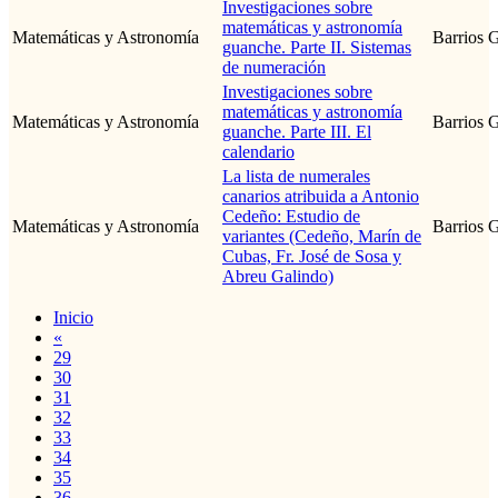
Investigaciones sobre
matemáticas y astronomía
Matemáticas y Astronomía
Barrios G
guanche. Parte II. Sistemas
de numeración
Investigaciones sobre
matemáticas y astronomía
Matemáticas y Astronomía
Barrios G
guanche. Parte III. El
calendario
La lista de numerales
canarios atribuida a Antonio
Cedeño: Estudio de
Matemáticas y Astronomía
Barrios G
variantes (Cedeño, Marín de
Cubas, Fr. José de Sosa y
Abreu Galindo)
Inicio
«
29
30
31
32
33
34
35
36