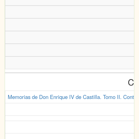
Cr
Memorias de Don Enrique IV de Castilla. Tomo II. Contie