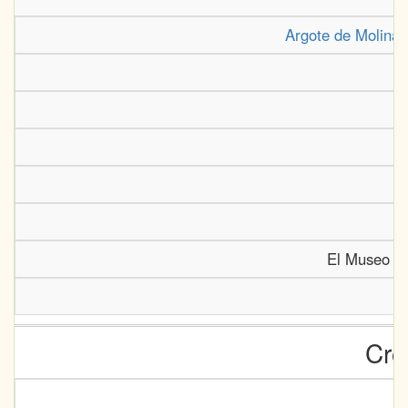
Argote de Molina 
El Museo Ca
Cró
B