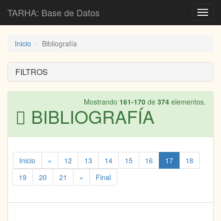
TARHA: Base de Datos
Toggl
navig
Inicio
Bibliografía
FILTROS
Mostrando
161-170
de
374
elementos.
BIBLIOGRAFÍA
Inicio
«
12
13
14
15
16
17
18
19
20
21
»
Final