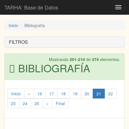
TARHA: Base de Datos
Toggl
navig
Inicio
Bibliografía
FILTROS
Mostrando
201-210
de
374
elementos.
BIBLIOGRAFÍA
Inicio
«
16
17
18
19
20
21
22
23
24
25
»
Final