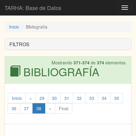
TARHA: Base de Datos
Toggl
navig
Inicio
Bibliografía
FILTROS
Mostrando
371-374
de
374
elementos.
BIBLIOGRAFÍA
Inicio
«
29
30
31
32
33
34
35
36
37
38
»
Final