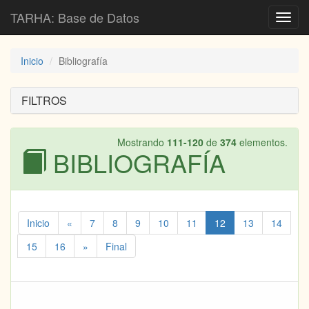
TARHA: Base de Datos
Toggl
navig
Inicio
Bibliografía
FILTROS
Mostrando
111-120
de
374
elementos.
BIBLIOGRAFÍA
Inicio
«
7
8
9
10
11
12
13
14
15
16
»
Final