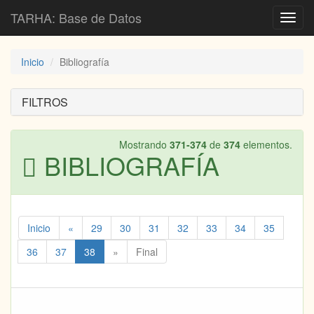
TARHA: Base de Datos
Toggl
navig
Inicio
Bibliografía
FILTROS
Mostrando
371-374
de
374
elementos.
BIBLIOGRAFÍA
Inicio
«
29
30
31
32
33
34
35
36
37
38
»
Final