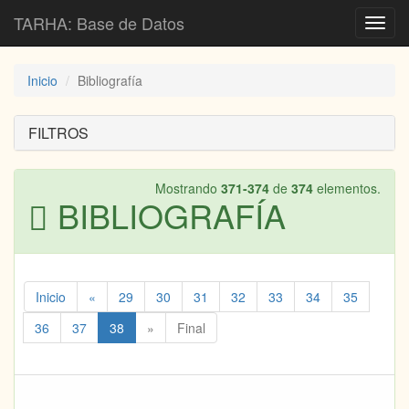
TARHA: Base de Datos
Toggl
navig
Inicio
Bibliografía
FILTROS
Mostrando
371-374
de
374
elementos.
BIBLIOGRAFÍA
Inicio
«
29
30
31
32
33
34
35
36
37
38
»
Final